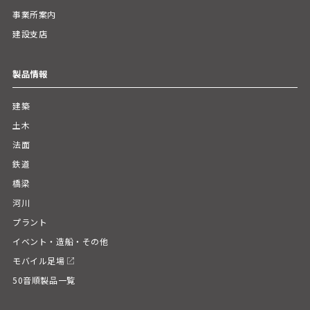
事業所案内
建設支店
製品情報
建築
土木
法面
鉄道
橋梁
河川
プラント
イベント・造船・その他
モバイル足場
50音順製品一覧