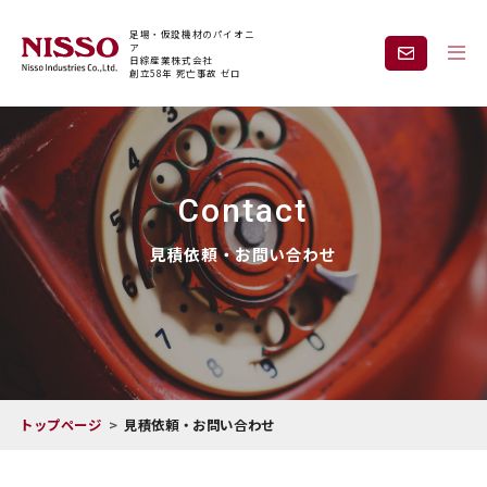
足場・仮設機材のパイオニ
ア
日綜産業株式会社
創立58年 死亡事故 ゼロ
企業情報
製品情報
Contact
現場紹介
課題から探す
見積依頼・お問い合わせ
安全と技術力
事業内容
レンタル
採用情報
トップページ
見積依頼・お問い合わせ
見積依頼・
お問い合わせ