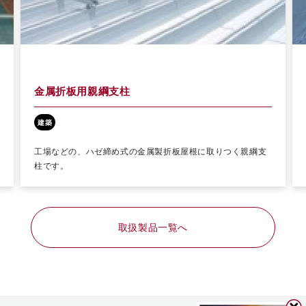
軽量ジョイント足場
トビノス
建築
河川
橋梁保全
鋼橋の桁の接合部分に架けるジョイント足場です。建築の外
壁工事用足場などにも。
取扱製品一覧へ