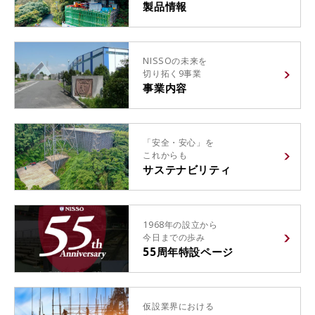
製品情報
NISSOの未来を
切り拓く9事業
事業内容
「安全・安心」を
これからも
サステナビリティ
1968年の設立から
今日までの歩み
55周年特設ページ
仮設業界における