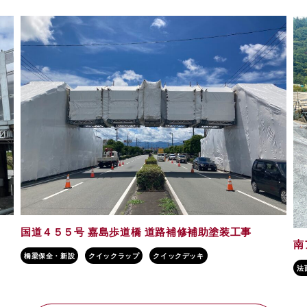
名
建
南アルプス市 浄水場取水施設改修工事
法面
法面マルチアングル工法