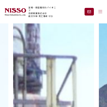
足場・仮設機材のパイオニ
ア
日綜産業株式会社
創立58年 死亡事故 ゼロ
企業情報
製品情報
現場紹介
課題から探す
安全と技術力
事業内容
レンタル
採用情報
見積依頼・
お問い合わせ