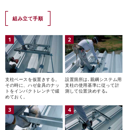
組み立て手順
1
2
支柱ベースを仮置きする。
設置箇所は､親綱システム用
その時に、ハゼ金具のナッ
支柱の使用基準に従って計
トをインパクトレンチで緩
測して位置決めする｡
めておく。
3
4