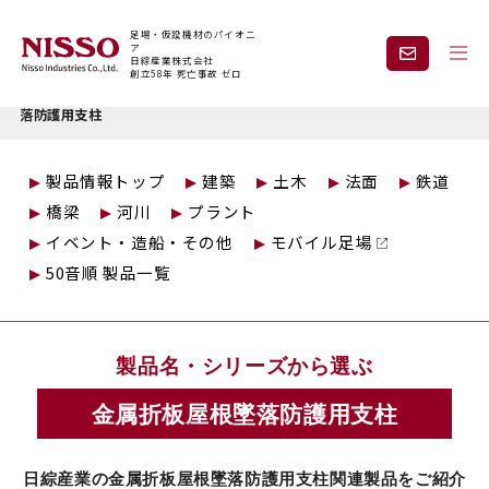
足場・仮設機材のパイオニ
ア
日綜産業株式会社
創立58年 死亡事故 ゼロ
トップページ
仮設製品情報
安全建方シリーズ
金属折板屋根墜
落防護用支柱
企業情報
製品情報
製品情報トップ
建築
土木
法面
鉄道
橋梁
河川
プラント
現場紹介
課題から探す
イベント・造船・その他
モバイル足場
50音順 製品一覧
安全と技術力
事業内容
製品名・シリーズから選ぶ
レンタル
採用情報
金属折板屋根墜落防護用支柱
見積依頼・
お問い合わせ
日綜産業の金属折板屋根墜落防護用支柱関連製品をご紹介