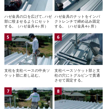
ハゼ金具の口を広げて､ハゼ
ハゼ金具のナットをインパ
部に咬ませるようにセット
クトレンチで締め込み固定
する。（ハゼ金具4ヶ所）
する。（ハゼ金具4ヶ所）
5
6
支柱を支柱ベースの中央ソ
支柱ベースソケット部と支
ケット部に差し込む。
柱の穴にトグルピンで貫通
させて固定する。
7
8