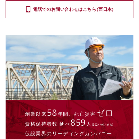
電話でのお問い合わせはこちら(西日本)
58
ゼロ
創業以来
年間、死亡災害
859
資格保持者数 延べ
人
(2024年6月時点)
仮設業界のリーディングカンパニー