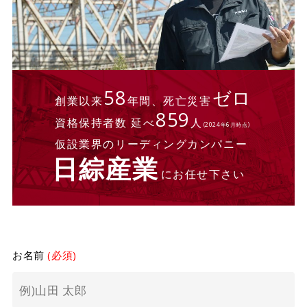
58
ゼロ
創業以来
年間、死亡災害
859
資格保持者数 延べ
人
(2024年6月時点)
仮設業界のリーディングカンパニー
日綜産業
にお任せ下さい
お名前
(必須)