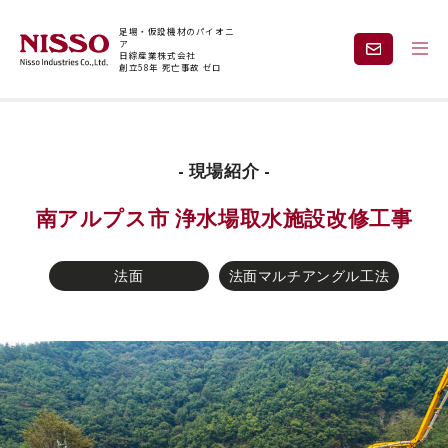
足場・仮設機材のパイオニ
ア
日綜産業株式会社
創立58年 死亡事故 ゼロ
トップページ
現場紹介
南アルプス市 浄水場取水施設改修工事
企業情報
製品情報
- 現場紹介 -
南アルプス市 浄水場取水施設改修工事
現場紹介
課題から探す
法面
法面マルチアングル工法
安全と技術力
事業内容
レンタル
採用情報
見積依頼・
お問い合わせ