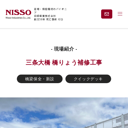
足場・仮設機材のパイオニ
ア
日綜産業株式会社
創立58年 死亡事故 ゼロ
トップページ
現場紹介
三条大橋 橋りょう補修工事
企業情報
製品情報
- 現場紹介 -
三条大橋 橋りょう補修工事
現場紹介
課題から探す
橋梁保全・新設
クイックデッキ
安全と技術力
事業内容
レンタル
採用情報
見積依頼・
お問い合わせ