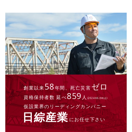
58
ゼロ
創業以来
年間、死亡災害
859
資格保持者数 延べ
人
(2024年6月時点)
仮設業界のリーディングカンパニー
日綜産業
にお任せ下さい