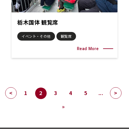
栃木国体 観覧席
イベント・その他
観覧席
Read More
<
1
2
3
4
5
...
>
»