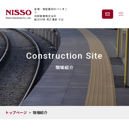
足場・仮設機材のパイオニ
ア
日綜産業株式会社
創立58年 死亡事故 ゼロ
企業情報
製品情報
Construction Site
現場紹介
課題から探す
現場紹介
安全と技術力
事業内容
レンタル
採用情報
トップページ
現場紹介
見積依頼・
お問い合わせ