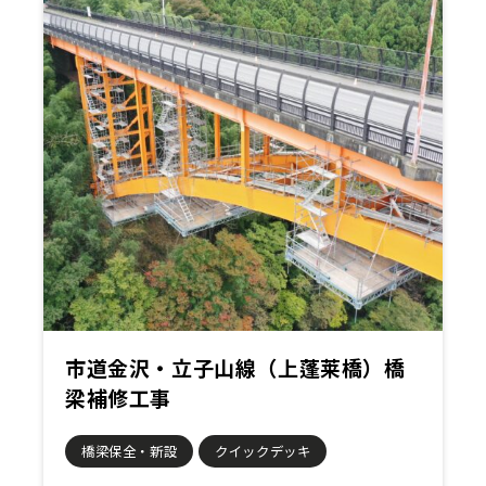
市道金沢・立子山線（上蓬莱橋）橋
梁補修工事
橋梁保全・新設
クイックデッキ