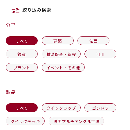
絞り込み検索
カタログダウンロード
分野
EN
すべて
建築
法面
鉄道
橋梁保全・新設
河川
プラント
イベント・その他
製品
すべて
クイックラップ
ゴンドラ
クイックデッキ
法面マルチアングル工法