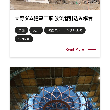
立野ダム建設工事 放流管引込み構台
法面
河川
法面マルチアングル工法
法面2号
Read More