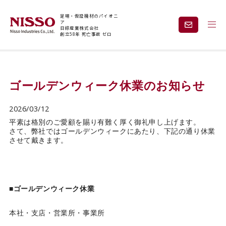
足場・仮設機材のパイオニ
ア
日綜産業株式会社
創立58年 死亡事故 ゼロ
トップページ
新着情報
ゴールデンウィーク休業のお知らせ
企業情報
製品情報
ゴールデンウィーク休業のお知らせ
2026/03/12
現場紹介
課題から探す
平素は格別のご愛顧を賜り有難く厚く御礼申し上げます。
さて、弊社ではゴールデンウィークにあたり、下記の通り休業
させて戴きます。
安全と技術力
事業内容
レンタル
採用情報
■ゴールデンウィーク休業
本社・支店・営業所・事業所
見積依頼・
お問い合わせ