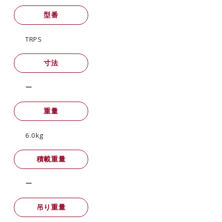
型番
TRPS
寸法
ー
重量
6.0kg
積載重量
ー
吊り重量