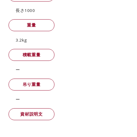
長さ1000
重量
3.2kg
積載重量
ー
吊り重量
ー
資材説明文