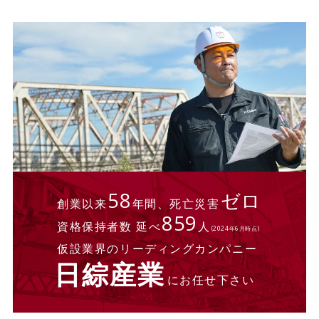
58
ゼロ
創業以来
年間、死亡災害
859
資格保持者数 延べ
人
(2024年6月時点)
仮設業界のリーディングカンパニー
日綜産業
にお任せ下さい