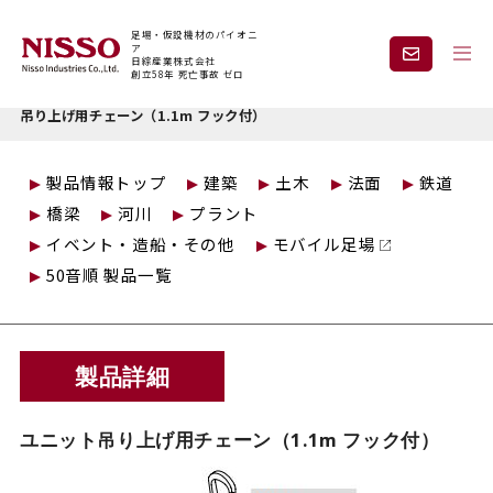
足場・仮設機材のパイオニ
ア
日綜産業株式会社
創立58年 死亡事故 ゼロ
トップページ
仮設製品情報
クイックデッキ
ツール
ユニット
吊り上げ用チェーン（1.1m フック付）
企業情報
製品情報
製品情報トップ
建築
土木
法面
鉄道
橋梁
河川
プラント
現場紹介
課題から探す
イベント・造船・その他
モバイル足場
50音順 製品一覧
安全と技術力
事業内容
製品詳細
レンタル
採用情報
ユニット吊り上げ用チェーン（1.1m フック付）
見積依頼・
お問い合わせ