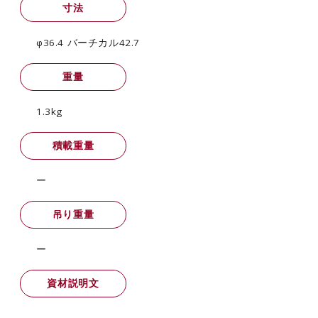
寸法
φ36.4 バーチカル42.7
重量
1.3kg
積載重量
ー
吊り重量
ー
資材説明文