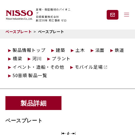
足場・仮設機材のパイオニ
ア
日綜産業株式会社
創立58年 死亡事故 ゼロ
トップページ
仮設製品情報
3Sシリーズ オクタゴンシリーズ
ベースプレート
ベースプレート
企業情報
製品情報
製品情報トップ
建築
土木
法面
鉄道
橋梁
河川
プラント
現場紹介
課題から探す
イベント・造船・その他
モバイル足場
50音順 製品一覧
安全と技術力
事業内容
製品詳細
レンタル
採用情報
ベースプレート
見積依頼・
お問い合わせ