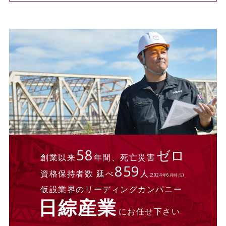
58
ゼロ
創業以来
年間、死亡災害
859
資格保持者数 延べ
人
(2024年6月時点)
仮設業界のリーディングカンパニー
日綜産業
にお任せ下さい