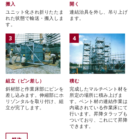
搬入
開く
ユニット化され折りたたま
連結治具を外し、吊り上げ
れた状態で輸送・搬入しま
ます。
す。
3
4
組立（ピン差し）
積む
斜材部と作業床部にピンを
完成したマルチベント材を
差し込みます。伸縮部にホ
所定の場所に積み上げま
リゾンタルを取り付け、組
す。ベント材の連結作業は
立が完了します。
内蔵されている作業床にて
行います。昇降タラップも
ついており、これにて昇降
できます。