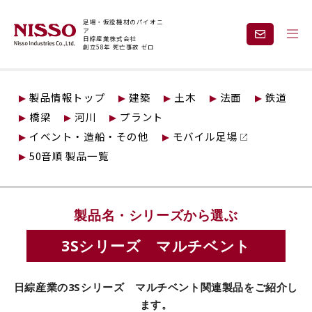
足場・仮設機材のパイオニ
ア
日綜産業株式会社
創立58年 死亡事故 ゼロ
トップページ
仮設製品情報
3Sシリーズ マルチベント
製品情報トップ
建築
土木
法面
鉄道
企業情報
製品情報
橋梁
河川
プラント
イベント・造船・その他
モバイル足場
現場紹介
課題から探す
50音順 製品一覧
安全と技術力
事業内容
製品名・シリーズから選ぶ
レンタル
採用情報
3Sシリーズ マルチベント
日綜産業の3Sシリーズ マルチベント関連製品をご紹介し
見積依頼・
お問い合わせ
ます。