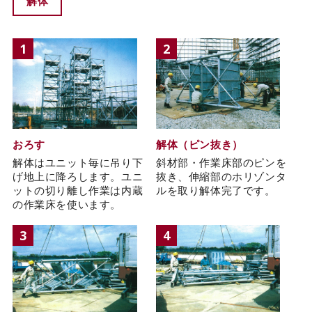
解体
1
2
おろす
解体（ピン抜き）
解体はユニット毎に吊り下
斜材部・作業床部のピンを
げ地上に降ろします。ユニ
抜き、伸縮部のホリゾンタ
ットの切り離し作業は内蔵
ルを取り解体完了です。
の作業床を使います。
3
4