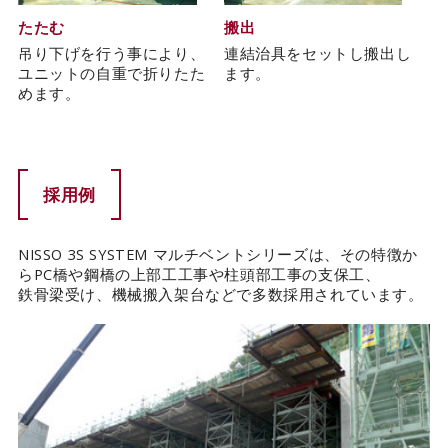
たたむ
搬出
吊り下げを行う事により、
連結治具をセットし搬出し
ユニットの自重で折りたた
ます。
めます。
採用例
NISSO 3S SYSTEM マルチベントシリーズは、その特徴か
らPC橋や鋼橋の上部工工事や柱頭部工事の支保工、
鉄骨梁受け、機械搬入架台などで多数採用されています。