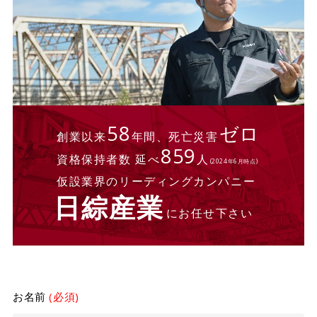
58
ゼロ
創業以来
年間、死亡災害
859
資格保持者数 延べ
人
(2024年6月時点)
仮設業界のリーディングカンパニー
日綜産業
にお任せ下さい
お名前
(必須)