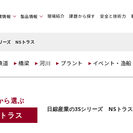
現場紹介
課題から探す
安全と技術力
業情報
製品情報
シリーズ NSトラス
鉄道
橋梁
河川
プラント
イベント・造船
から選ぶ
日綜産業の3Sシリーズ NSトラ
Sトラス