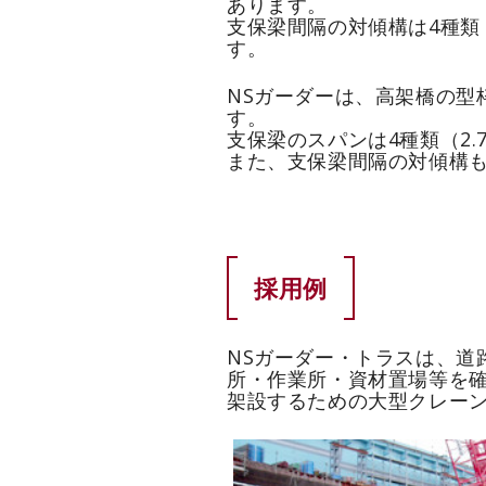
あります。
支保梁間隔の対傾構は4種類（1.
す。
NSガーダーは、高架橋の型
す。
支保梁のスパンは4種類（2.
また、支保梁間隔の対傾構も3種
採用例
NSガーダー・トラスは、道
所・作業所・資材置場等を確
架設するための大型クレー