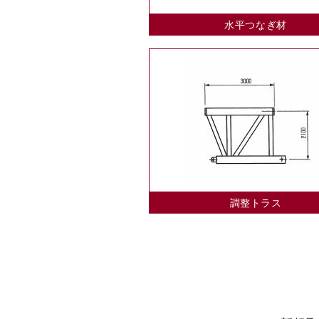
水平つなぎ材
調整トラス