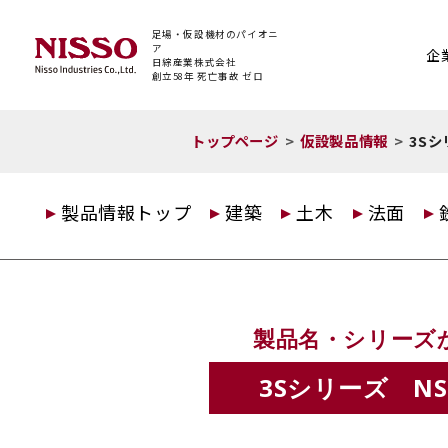
足場・仮設機材のパイオニ
ア
企
日綜産業株式会社
創立58年 死亡事故 ゼロ
トップページ
仮設製品情報
3S
製品情報トップ
建築
土木
法面
製品名・シリーズ
3Sシリーズ N