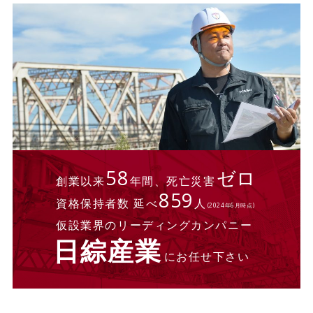
58
ゼロ
創業以来
年間、死亡災害
859
資格保持者数 延べ
人
(2024年6月時点)
仮設業界のリーディングカンパニー
日綜産業
にお任せ下さい