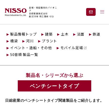
足場・仮設機材のパイオニ
ア
日綜産業株式会社
創立58年 死亡事故 ゼロ
トップページ
仮設製品情報
観覧席
ベンチシートタイプ
製品情報トップ
建築
土木
法面
鉄道
企業情報
製品情報
橋梁
河川
プラント
イベント・造船・その他
モバイル足場
現場紹介
課題から探す
50音順 製品一覧
安全と技術力
事業内容
製品名・シリーズから選ぶ
レンタル
採用情報
ベンチシートタイプ
日綜産業のベンチシートタイプ関連製品をご紹介します。
見積依頼・
お問い合わせ