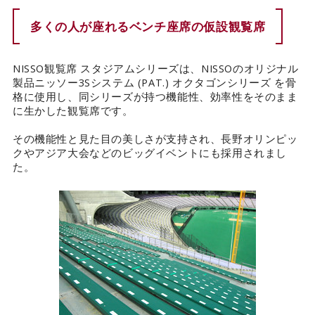
多くの人が座れるベンチ座席の仮設観覧席
カタログダウンロード
EN
NISSO観覧席 スタジアムシリーズは、NISSOのオリジナル
製品ニッソー3Sシステム (PAT.) オクタゴンシリーズ を骨
格に使用し、同シリーズが持つ機能性、効率性をそのまま
に生かした観覧席です。
その機能性と見た目の美しさが支持され、長野オリンピッ
クやアジア大会などのビッグイベントにも採用されまし
た。