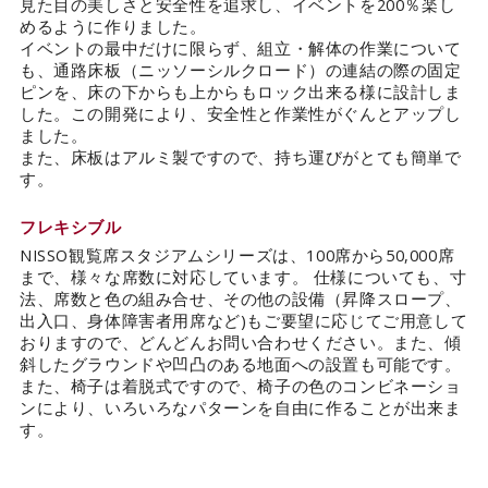
見た目の美しさと安全性を追求し、イベントを200％楽し
めるように作りました。
イベントの最中だけに限らず、組立・解体の作業について
も、通路床板（ニッソーシルクロード）の連結の際の固定
ピンを、床の下からも上からもロック出来る様に設計しま
した。この開発により、安全性と作業性がぐんとアップし
ました。
また、床板はアルミ製ですので、持ち運びがとても簡単で
す。
フレキシブル
NISSO観覧席スタジアムシリーズは、100席から50,000席
まで、様々な席数に対応しています。 仕様についても、寸
法、席数と色の組み合せ、その他の設備（昇降スロープ、
出入口、身体障害者用席など)もご要望に応じてご用意して
おりますので、どんどんお問い合わせください。また、傾
斜したグラウンドや凹凸のある地面への設置も可能です。
また、椅子は着脱式ですので、椅子の色のコンビネーショ
ンにより、いろいろなパターンを自由に作ることが出来ま
す。