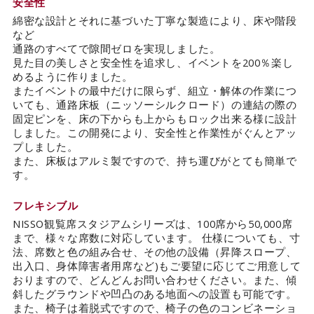
安全性
綿密な設計とそれに基づいた丁寧な製造により、床や階段
など
通路のすべてで隙間ゼロを実現しました。
見た目の美しさと安全性を追求し、イベントを200％楽し
めるように作りました。
またイベントの最中だけに限らず、組立・解体の作業につ
いても、通路床板（ニッソーシルクロード）の連結の際の
固定ピンを、床の下からも上からもロック出来る様に設計
しました。この開発により、安全性と作業性がぐんとアッ
プしました。
また、床板はアルミ製ですので、持ち運びがとても簡単で
す。
フレキシブル
NISSO観覧席スタジアムシリーズは、100席から50,000席
まで、様々な席数に対応しています。 仕様についても、寸
法、席数と色の組み合せ、その他の設備（昇降スロープ、
出入口、身体障害者用席など)もご要望に応じてご用意して
おりますので、どんどんお問い合わせください。また、傾
斜したグラウンドや凹凸のある地面への設置も可能です。
また、椅子は着脱式ですので、椅子の色のコンビネーショ