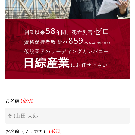
58
ゼロ
創業以来
年間、死亡災害
859
資格保持者数 延べ
人
(2024年6月時点)
仮設業界のリーディングカンパニー
日綜産業
にお任せ下さい
お名前
(必須)
お名前（フリガナ）
(必須)