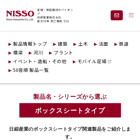
足場・仮設機材のパイオニ
ア
日綜産業株式会社
創立58年 死亡事故 ゼロ
トップページ
仮設製品情報
観覧席
ボックスシートタイプ
製品情報トップ
建築
土木
法面
鉄道
企業情報
製品情報
橋梁
河川
プラント
イベント・造船・その他
モバイル足場
現場紹介
課題から探す
50音順 製品一覧
安全と技術力
事業内容
製品名・シリーズから選ぶ
レンタル
採用情報
ボックスシートタイプ
日綜産業のボックスシートタイプ関連製品をご紹介しま
見積依頼・
お問い合わせ
す。