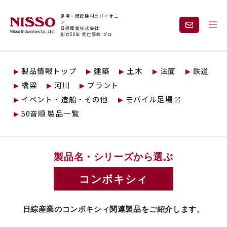
足場・仮設機材のパイオニ
ア
日綜産業株式会社
創立58年 死亡事故 ゼロ
トップページ
仮設製品情報
物流
コンボキシィ
製品情報トップ
建築
土木
法面
鉄道
企業情報
製品情報
橋梁
河川
プラント
イベント・造船・その他
モバイル足場
現場紹介
課題から探す
50音順 製品一覧
安全と技術力
事業内容
製品名・シリーズから選ぶ
レンタル
採用情報
コンボキシィ
日綜産業のコンボキシィ関連製品をご紹介します。
見積依頼・
お問い合わせ