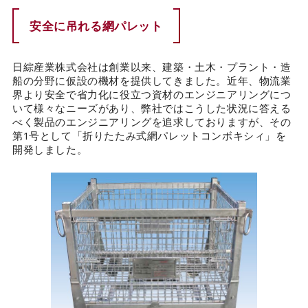
安全に吊れる網パレット
カタログダウンロード
EN
日綜産業株式会社は創業以来、建築・土木・プラント・造
船の分野に仮設の機材を提供してきました。近年、物流業
界より安全で省力化に役立つ資材のエンジニアリングにつ
いて様々なニーズがあり、弊社ではこうした状況に答える
べく製品のエンジニアリングを追求しておりますが、その
第1号として「折りたたみ式網パレットコンボキシィ」を
開発しました。