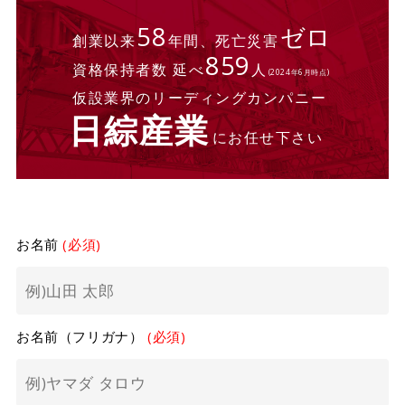
58
ゼロ
創業以来
年間、死亡災害
859
資格保持者数 延べ
人
(2024年6月時点)
仮設業界のリーディングカンパニー
日綜産業
にお任せ下さい
お名前
(必須)
お名前（フリガナ）
(必須)