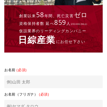
58
ゼロ
創業以来
年間、死亡災害
859
資格保持者数 延べ
人
(2024年6月時点)
仮設業界のリーディングカンパニー
日綜産業
にお任せ下さい
お名前
(必須)
お名前（フリガナ）
(必須)