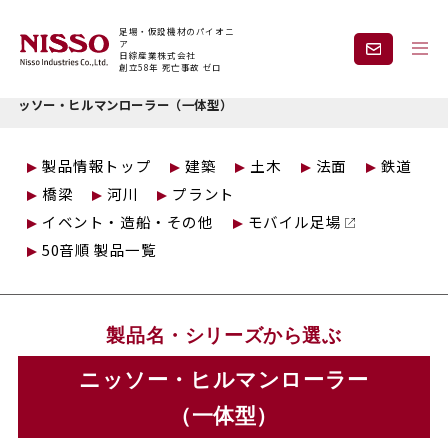
足場・仮設機材のパイオニ
ア
日綜産業株式会社
創立58年 死亡事故 ゼロ
トップページ
仮設製品情報
3Sシリーズ DOBOKUシリーズ
ニ
ッソー・ヒルマンローラー（一体型）
企業情報
製品情報
製品情報トップ
建築
土木
法面
鉄道
橋梁
河川
プラント
現場紹介
課題から探す
イベント・造船・その他
モバイル足場
50音順 製品一覧
安全と技術力
事業内容
製品名・シリーズから選ぶ
レンタル
採用情報
ニッソー・ヒルマンローラー
（一体型）
見積依頼・
お問い合わせ