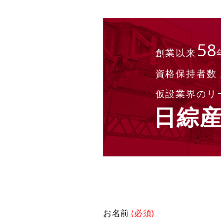
58
創業以来
資格保持者数
仮設業界のリ
日綜
お名前
(必須)