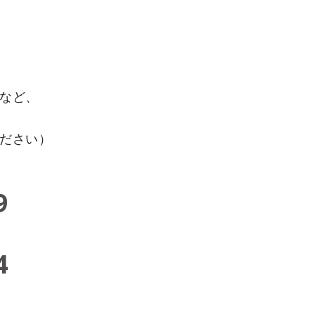
など、
ください）
9
4