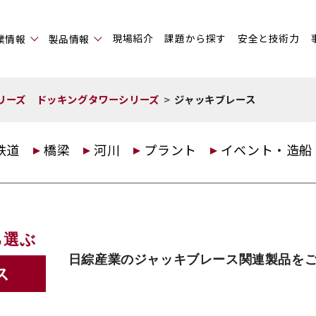
現場紹介
課題から探す
安全と技術力
業情報
製品情報
シリーズ ドッキングタワーシリーズ
ジャッキブレース
鉄道
橋梁
河川
プラント
イベント・造船
ら選ぶ
日綜産業のジャッキブレース関連製品を
ス