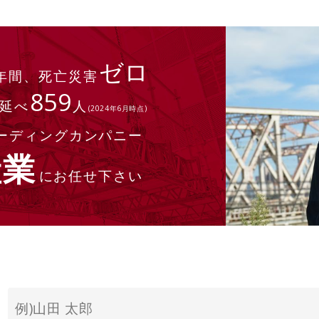
ゼロ
年間、死亡災害
859
 延べ
人
(2024年6月時点)
ーディングカンパニー
産業
にお任せ下さい