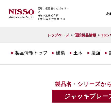
足場・仮設機材のパイオニ
ア
企
日綜産業株式会社
創立58年 死亡事故 ゼロ
トップページ
仮設製品情報
3S
製品情報トップ
建築
土木
法面
製品名・シリーズか
ジャッキブレー