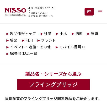
足場・仮設機材のパイオニ
ア
日綜産業株式会社
創立58年 死亡事故 ゼロ
トップページ
仮設製品情報
安全通路
フライングブリッジ
製品情報トップ
建築
土木
法面
鉄道
企業情報
製品情報
橋梁
河川
プラント
イベント・造船・その他
モバイル足場
現場紹介
課題から探す
50音順 製品一覧
安全と技術力
事業内容
製品名・シリーズから選ぶ
レンタル
採用情報
フライングブリッジ
日綜産業のフライングブリッジ関連製品をご紹介します。
見積依頼・
お問い合わせ