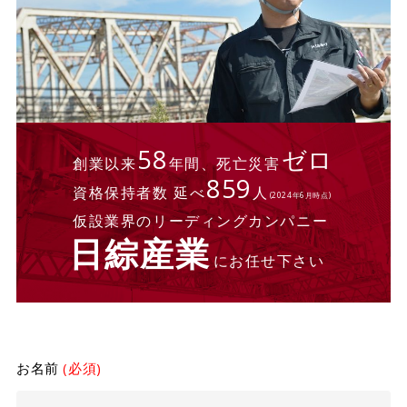
58
ゼロ
創業以来
年間、死亡災害
859
資格保持者数 延べ
人
(2024年6月時点)
仮設業界のリーディングカンパニー
日綜産業
にお任せ下さい
お名前
(必須)