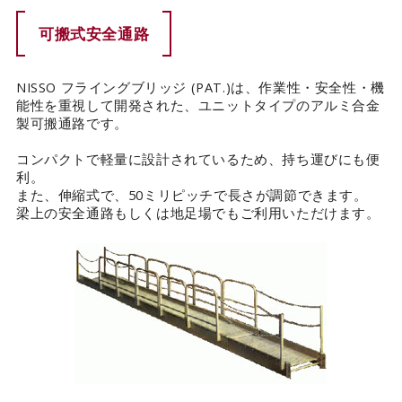
可搬式安全通路
カタログダウンロード
EN
NISSO フライングブリッジ (PAT.)は、作業性・安全性・機
能性を重視して開発された、ユニットタイプのアルミ合金
製可搬通路です。
コンパクトで軽量に設計されているため、持ち運びにも便
利。
また、伸縮式で、50ミリピッチで長さが調節できます。
梁上の安全通路もしくは地足場でもご利用いただけます。