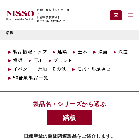
足場・仮設機材のパイオニ
ア
日綜産業株式会社
創立58年 死亡事故 ゼロ
トップページ
仮設製品情報
3Sシリーズ オクタゴンシリーズ
踏板
企業情報
製品情報
製品情報トップ
建築
土木
法面
鉄道
橋梁
河川
プラント
現場紹介
課題から探す
イベント・造船・その他
モバイル足場
50音順 製品一覧
安全と技術力
事業内容
製品名・シリーズから選ぶ
レンタル
採用情報
踏板
見積依頼・
お問い合わせ
日綜産業の踏板関連製品をご紹介します。