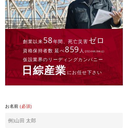
58
ゼロ
創業以来
年間、死亡災害
859
資格保持者数 延べ
人
(2024年6月時点)
仮設業界のリーディングカンパニー
日綜産業
にお任せ下さい
お名前
(必須)