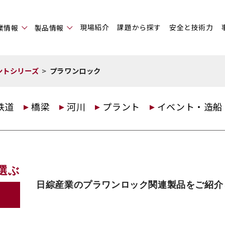
現場紹介
課題から探す
安全と技術力
業情報
製品情報
ントシリーズ
プラワンロック
鉄道
橋梁
河川
プラント
イベント・造船
選ぶ
日綜産業のプラワンロック関連製品をご紹介