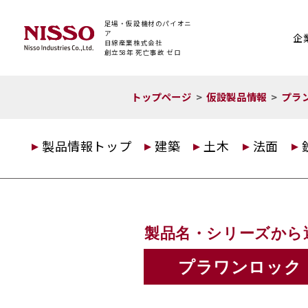
足場・仮設機材のパイオニ
ア
企
日綜産業株式会社
創立58年 死亡事故 ゼロ
トップページ
仮設製品情報
プラ
製品情報トップ
建築
土木
法面
製品名・シリーズから
プラワンロック