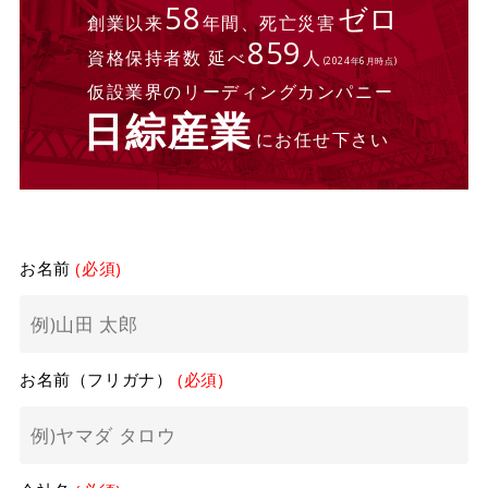
58
ゼロ
創業以来
年間、死亡災害
859
資格保持者数 延べ
人
(2024年6月時点)
仮設業界のリーディングカンパニー
日綜産業
にお任せ下さい
お名前
(必須)
お名前（フリガナ）
(必須)