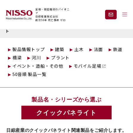
足場・仮設機材のパイオニ
ア
日綜産業株式会社
創立58年 死亡事故 ゼロ
トップページ
仮設製品情報
クイックデッキ
クイックパネライ
ト
企業情報
製品情報
製品情報トップ
建築
土木
法面
鉄道
橋梁
河川
プラント
現場紹介
課題から探す
イベント・造船・その他
モバイル足場
50音順 製品一覧
安全と技術力
事業内容
製品名・シリーズから選ぶ
レンタル
採用情報
クイックパネライト
見積依頼・
お問い合わせ
日綜産業のクイックパネライト関連製品をご紹介します。