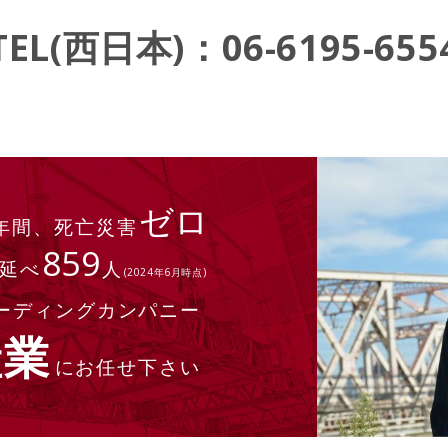
TEL(西日本)：06-6195-655
ゼロ
年間、死亡災害
859
 延べ
人
(2024年6月時点)
ーディングカンパニー
産業
にお任せ下さい