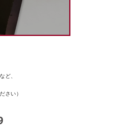
など、
ください）
9