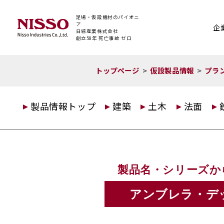
足場・仮設機材のパイオニ
ア
企
日綜産業株式会社
創立58年 死亡事故 ゼロ
トップページ
仮設製品情報
プラ
製品情報トップ
建築
土木
法面
製品名・シリーズか
アンブレラ・デ