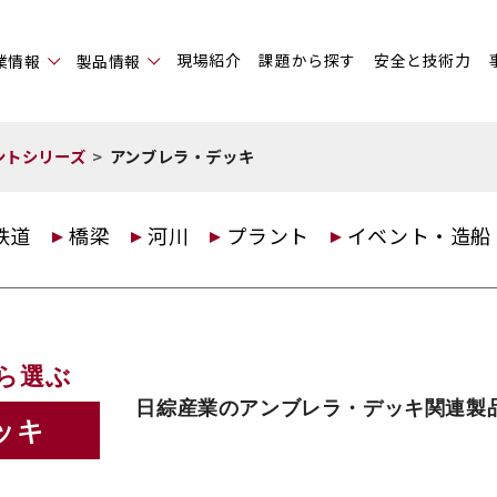
現場紹介
課題から探す
安全と技術力
業情報
製品情報
ントシリーズ
アンブレラ・デッキ
鉄道
橋梁
河川
プラント
イベント・造船
ら選ぶ
日綜産業のアンブレラ・デッキ関連製
ッキ