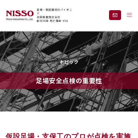
足場・仮設機材のパイオニ
ア
日綜産業株式会社
創立58年 死亡事故 ゼロ
トップページ
安全と技術力
足場安全点検の重要性
企業情報
製品情報
トピック
現場紹介
課題から探す
足場安全点検の重要性
安全と技術力
事業内容
レンタル
採用情報
見積依頼・
お問い合わせ
仮設足場・支保工のプロが点検を実施